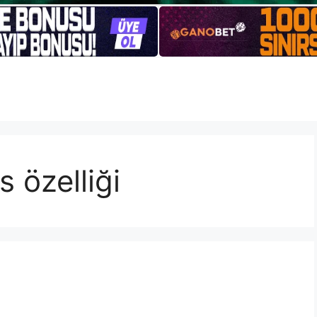
s özelliği