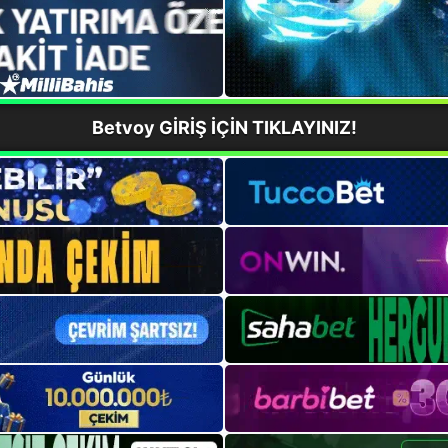
Betvoy GİRİŞ İÇİN TIKLAYINIZ!