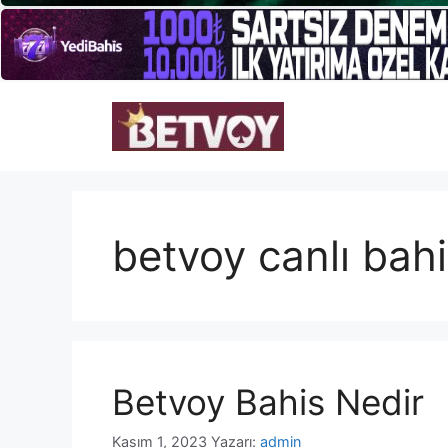
İçeriğe
atla
betvoy canlı bahi
Betvoy Bahis Nedir
Kasım 1, 2023
Yazarı:
admin