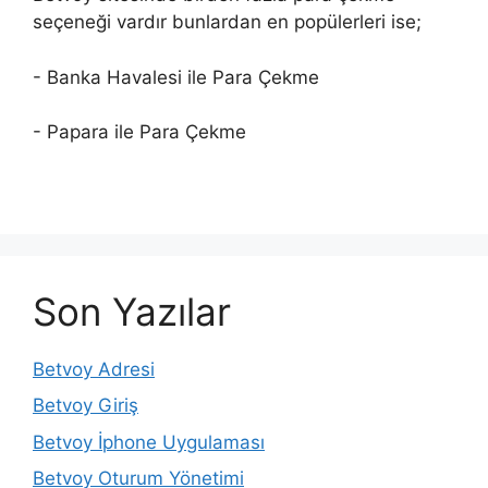
seçeneği vardır bunlardan en popülerleri ise;
- Banka Havalesi ile Para Çekme
- Papara ile Para Çekme
Son Yazılar
Betvoy Adresi
Betvoy Giriş
Betvoy İphone Uygulaması
Betvoy Oturum Yönetimi