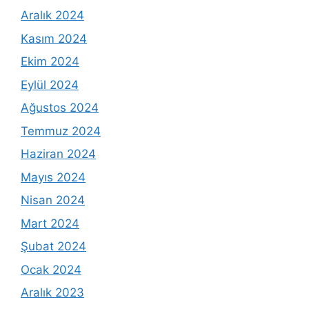
Aralık 2024
Kasım 2024
Ekim 2024
Eylül 2024
Ağustos 2024
Temmuz 2024
Haziran 2024
Mayıs 2024
Nisan 2024
Mart 2024
Şubat 2024
Ocak 2024
Aralık 2023