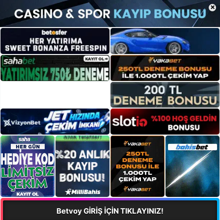
×
Betvoy GİRİŞ İÇİN TIKLAYINIZ!