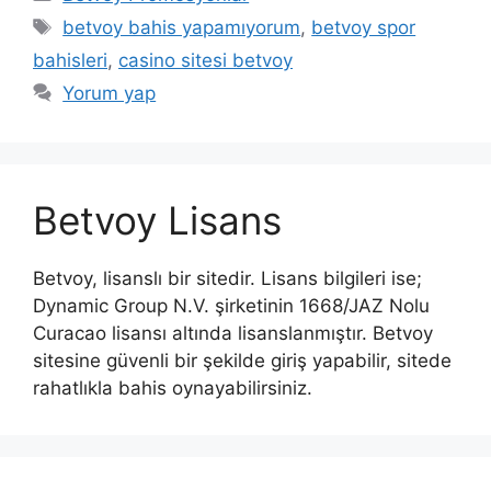
Etiketler
betvoy bahis yapamıyorum
,
betvoy spor
bahisleri
,
casino sitesi betvoy
Yorum yap
Betvoy Lisans
Betvoy, lisanslı bir sitedir. Lisans bilgileri ise;
Dynamic Group N.V. şirketinin 1668/JAZ Nolu
Curacao lisansı altında lisanslanmıştır. Betvoy
sitesine güvenli bir şekilde giriş yapabilir, sitede
rahatlıkla bahis oynayabilirsiniz.