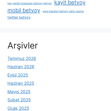
kayit betvoy
hoş geldin bonusları betvoy geliyor
mobil betvoy
para kazanın betvoy canlı casino
twitter betvoy
Arşivler
Temmuz 2026
Haziran 2026
Eylül 2025
Haziran 2025
Mayıs 2025
Şubat 2025
Ocak 2025