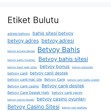
Etiket Bulutu
bahis sitesi betvoy
adresi betvoy
betvoy adres
betvoy adresi
Betvoy Bahis
betvoy avrupa destek
Betvoy bahis sitesi
betvoy bahis fırsatları ​​
betvoy bonus
betvoy basit web sitesi
betvoy bonusları
betvoy canli destek
betvoy canli
betvoy canli maç izle
Betvoy Canlı
betvoy canlı bahis üyeleri
Betvoy canlı destek
Betvoy canlı casino
Betvoy Canlı Destek Hattı
betvoy canlı yayını
betvoy casino oyunları
betvoy casino hesabı
Betvoy Casino Sitesi
betvoy cep telefonu