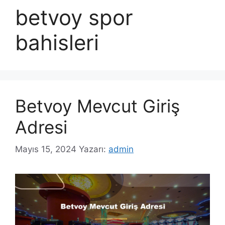
betvoy spor
bahisleri
Betvoy Mevcut Giriş
Adresi
Mayıs 15, 2024
Yazarı:
admin