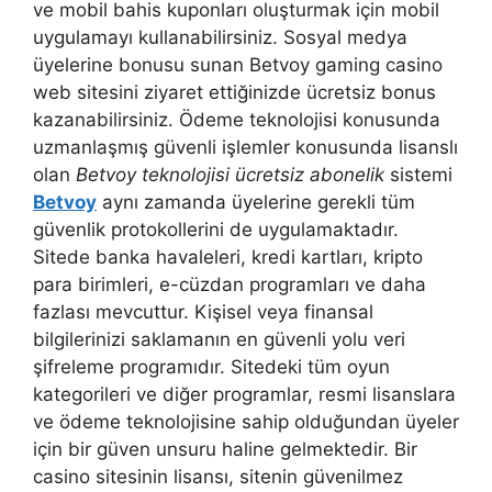
ve mobil bahis kuponları oluşturmak için mobil
uygulamayı kullanabilirsiniz. Sosyal medya
üyelerine bonusu sunan Betvoy gaming casino
web sitesini ziyaret ettiğinizde ücretsiz bonus
kazanabilirsiniz. Ödeme teknolojisi konusunda
uzmanlaşmış güvenli işlemler konusunda lisanslı
olan
Betvoy teknolojisi ücretsiz abonelik
sistemi
Betvoy
aynı zamanda üyelerine gerekli tüm
güvenlik protokollerini de uygulamaktadır.
Sitede banka havaleleri, kredi kartları, kripto
para birimleri, e-cüzdan programları ve daha
fazlası mevcuttur. Kişisel veya finansal
bilgilerinizi saklamanın en güvenli yolu veri
şifreleme programıdır. Sitedeki tüm oyun
kategorileri ve diğer programlar, resmi lisanslara
ve ödeme teknolojisine sahip olduğundan üyeler
için bir güven unsuru haline gelmektedir. Bir
casino sitesinin lisansı, sitenin güvenilmez