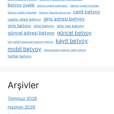
Betvoy üyelik
betvoy üyelik bakiyeniz
betvoy üyelik fırsatları
canli betvoy
betvoy üyelik i̇şlemleri
betvoy şikayet alıyor mu
giris adresi betvoy
casino sitesi betvoy
giris betvoy
girisi betvoy
giris yap betvoy
güncel betvoy
güncel adresi betvoy
kayit betvoy
hoş geldin bonusları betvoy geliyor
mobil betvoy
para kazanın betvoy canlı casino
twitter betvoy
Arşivler
Temmuz 2026
Haziran 2026