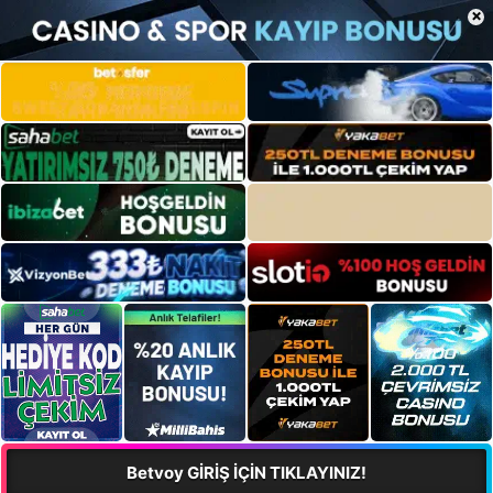
×
Betvoy GİRİŞ İÇİN TIKLAYINIZ!