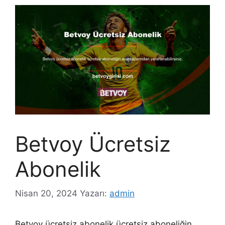
Betvoy Ücretsiz
Abonelik
Nisan 20, 2024
Yazarı:
admin
Betvoy ücretsiz abonelik ücretsiz aboneliğin