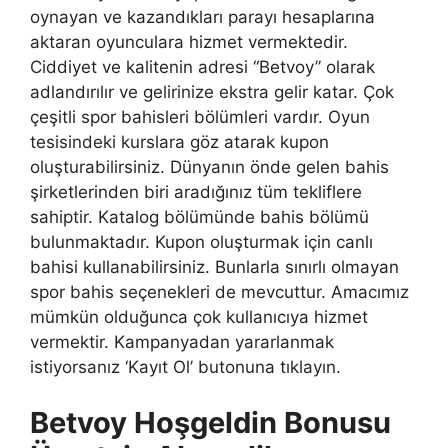
oynayan ve kazandıkları parayı hesaplarına
aktaran oyunculara hizmet vermektedir.
Ciddiyet ve kalitenin adresi “Betvoy” olarak
adlandırılır ve gelirinize ekstra gelir katar. Çok
çeşitli spor bahisleri bölümleri vardır. Oyun
tesisindeki kurslara göz atarak kupon
oluşturabilirsiniz. Dünyanın önde gelen bahis
şirketlerinden biri aradığınız tüm tekliflere
sahiptir. Katalog bölümünde bahis bölümü
bulunmaktadır. Kupon oluşturmak için canlı
bahisi kullanabilirsiniz. Bunlarla sınırlı olmayan
spor bahis seçenekleri de mevcuttur. Amacımız
mümkün olduğunca çok kullanıcıya hizmet
vermektir. Kampanyadan yararlanmak
istiyorsanız ‘Kayıt Ol’ butonuna tıklayın.
Betvoy Hoşgeldin Bonusu