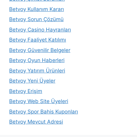
Betvoy Kullanım Kararı
Betvoy Sorun Çözümü
Betvoy Casino Hayranları
Betvoy Faaliyet Katılımı
Betvoy Güvenilir Belgeler
Betvoy Oyun Haberleri
Betvoy Yatırım Ürünleri
Betvoy Yeni Üyeler
Betvoy Erişim
Betvoy Web Site Üyeleri
Betvoy Spor Bahis Kuponları
Betvoy Mevcut Adresi