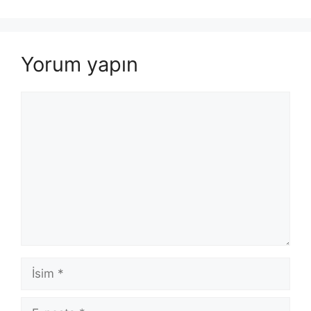
Yorum yapın
Yorum
İsim
E-