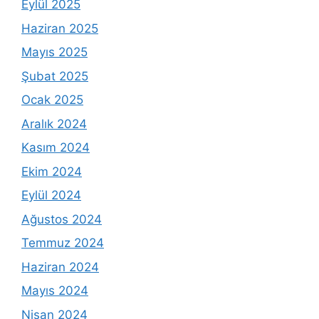
Eylül 2025
Haziran 2025
Mayıs 2025
Şubat 2025
Ocak 2025
Aralık 2024
Kasım 2024
Ekim 2024
Eylül 2024
Ağustos 2024
Temmuz 2024
Haziran 2024
Mayıs 2024
Nisan 2024