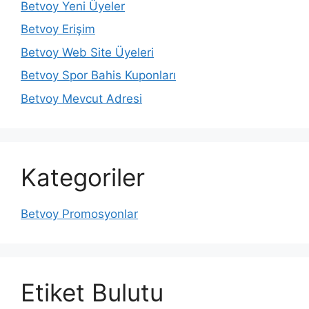
Betvoy Yeni Üyeler
Betvoy Erişim
Betvoy Web Site Üyeleri
Betvoy Spor Bahis Kuponları
Betvoy Mevcut Adresi
Kategoriler
Betvoy Promosyonlar
Etiket Bulutu