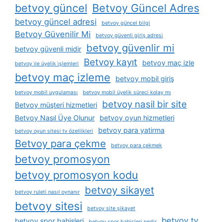
betvoy güncel
Betvoy Güncel Adres
betvoy güncel adresi
betvoy güncel bilgi
Betvoy Güvenilir Mi
betvoy güvenli giriş adresi
betvoy güvenlir mi
betvoy güvenli midir
Betvoy kayıt
betvoy maç izle
betvoy i̇le üyelik i̇şlemleri
betvoy maç izleme
betvoy mobil giriş
betvoy mobil uygulaması
betvoy mobil üyelik süreci kolay mı
betvoy nasil bir site
Betvoy müşteri hizmetleri
Betvoy Nasıl Üye Olunur
betvoy oyun hizmetleri
betvoy para yatirma
betvoy oyun sitesi tv özellikleri
Betvoy para çekme
betvoy para çekmek
betvoy promosyon
betvoy promosyon kodu
betvoy sikayet
betvoy ruleti nasıl oynanır
betvoy sitesi
betvoy site şikayet
betvoy tv
betvoy spor bahisleri
betvoy spor bahisleri nedir