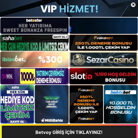
×
Betvoy GİRİŞ İÇİN TIKLAYINIZ!