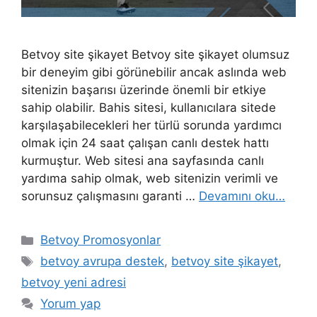
Betvoy site şikayet Betvoy site şikayet olumsuz
bir deneyim gibi görünebilir ancak aslında web
sitenizin başarısı üzerinde önemli bir etkiye
sahip olabilir. Bahis sitesi, kullanıcılara sitede
karşılaşabilecekleri her türlü sorunda yardımcı
olmak için 24 saat çalışan canlı destek hattı
kurmuştur. Web sitesi ana sayfasında canlı
yardıma sahip olmak, web sitenizin verimli ve
sorunsuz çalışmasını garanti …
Devamını oku…
Kategoriler
Betvoy Promosyonlar
Etiketler
betvoy avrupa destek
,
betvoy site şikayet
,
betvoy yeni adresi
Yorum yap