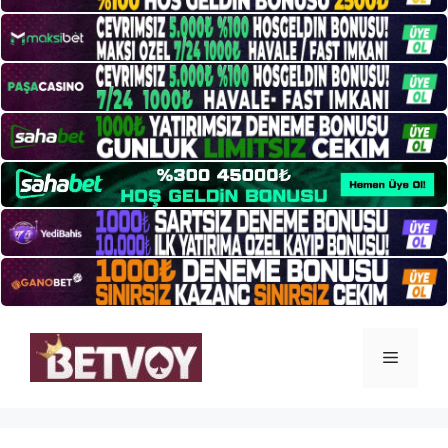
İçeriğe
atla
Menü