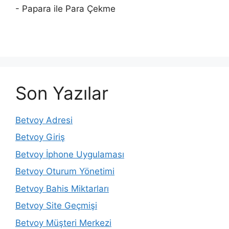
- Papara ile Para Çekme
Son Yazılar
Betvoy Adresi
Betvoy Giriş
Betvoy İphone Uygulaması
Betvoy Oturum Yönetimi
Betvoy Bahis Miktarları
Betvoy Site Geçmişi
Betvoy Müşteri Merkezi