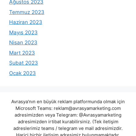
Ağustos 2023
Temmuz 2023
Haziran 2023
Mayıs 2023
Nisan 2023
Mart 2023
Şubat 2023
Ocak 2023
Avrasya'nın en büyük reklam platformunda olmak için
Microsoft Teams:
reklam@avrasyamarketing.com
adresimizden veya Telegram: @Avrasyamarketing
adresimizden irtibat kurabilirsiniz. (Tek iletişim
adreslerimiz teams / telegram ve mail adresimizdir.
Harici hiçbir iletişim adresimiz bulunmamaktadır.