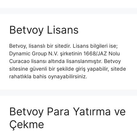
Betvoy Lisans
Betvoy, lisanslı bir sitedir. Lisans bilgileri ise;
Dynamic Group N.V. şirketinin 1668/JAZ Nolu
Curacao lisansı altında lisanslanmıştır. Betvoy
sitesine güvenli bir şekilde giriş yapabilir, sitede
rahatlıkla bahis oynayabilirsiniz.
Betvoy Para Yatırma ve
Çekme