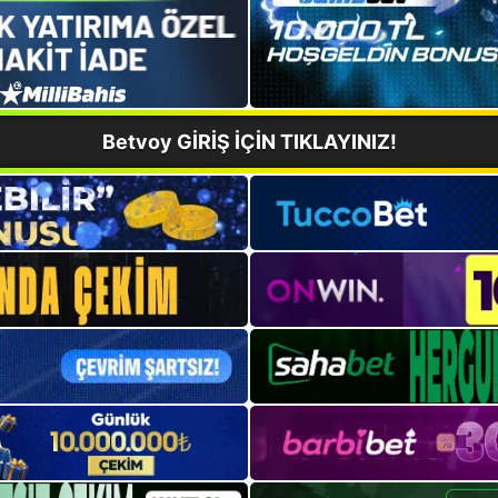
Betvoy GİRİŞ İÇİN TIKLAYINIZ!