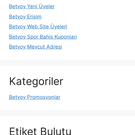
Betvoy Yeni Üyeler
Betvoy Erişim
Betvoy Web Site Üyeleri
Betvoy Spor Bahis Kuponları
Betvoy Mevcut Adresi
Kategoriler
Betvoy Promosyonlar
Etiket Bulutu