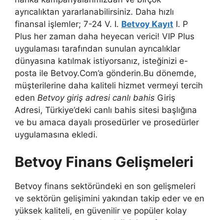
ayrıcalıktan yararlanabilirsiniz. Daha hızlı
finansal işlemler; 7-24 V. I.
Betvoy Kayıt
I. P
Plus her zaman daha heyecan verici! VIP Plus
uygulaması tarafından sunulan ayrıcalıklar
dünyasına katılmak istiyorsanız, isteğinizi e-
posta ile Betvoy.Com’a gönderin.Bu dönemde,
müşterilerine daha kaliteli hizmet vermeyi tercih
eden
Betvoy giriş adresi canlı bahis
Giriş
Adresi, Türkiye’deki canlı bahis sitesi başlığına
ve bu amaca dayalı prosedürler ve prosedürler
uygulamasına ekledi.
Betvoy Finans Gelişmeleri
Betvoy finans sektöründeki en son gelişmeleri
ve sektörün gelişimini yakından takip eder ve en
yüksek kaliteli, en güvenilir ve popüler kolay