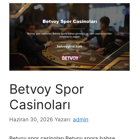
Betvoy Spor
Casinoları
Haziran 30, 2026
Yazarı:
admin
Betvoy spor casinoları Betvoy spora bahse