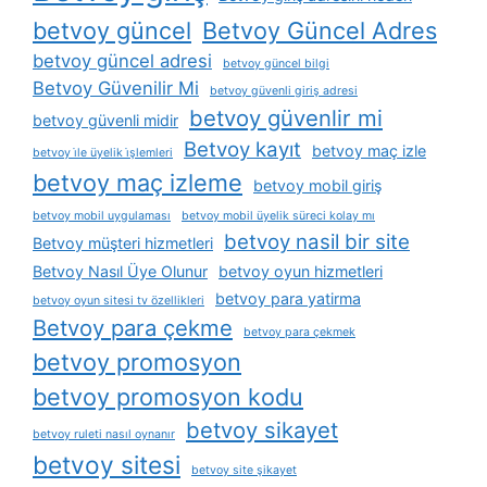
betvoy güncel
Betvoy Güncel Adres
betvoy güncel adresi
betvoy güncel bilgi
Betvoy Güvenilir Mi
betvoy güvenli giriş adresi
betvoy güvenlir mi
betvoy güvenli midir
Betvoy kayıt
betvoy maç izle
betvoy i̇le üyelik i̇şlemleri
betvoy maç izleme
betvoy mobil giriş
betvoy mobil uygulaması
betvoy mobil üyelik süreci kolay mı
betvoy nasil bir site
Betvoy müşteri hizmetleri
Betvoy Nasıl Üye Olunur
betvoy oyun hizmetleri
betvoy para yatirma
betvoy oyun sitesi tv özellikleri
Betvoy para çekme
betvoy para çekmek
betvoy promosyon
betvoy promosyon kodu
betvoy sikayet
betvoy ruleti nasıl oynanır
betvoy sitesi
betvoy site şikayet