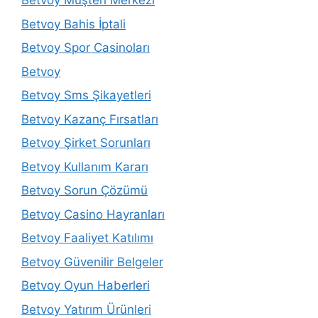
Betvoy Müşteri Merkezi
Betvoy Bahis İptali
Betvoy Spor Casinoları
Betvoy
Betvoy Sms Şikayetleri
Betvoy Kazanç Fırsatları
Betvoy Şirket Sorunları
Betvoy Kullanım Kararı
Betvoy Sorun Çözümü
Betvoy Casino Hayranları
Betvoy Faaliyet Katılımı
Betvoy Güvenilir Belgeler
Betvoy Oyun Haberleri
Betvoy Yatırım Ürünleri