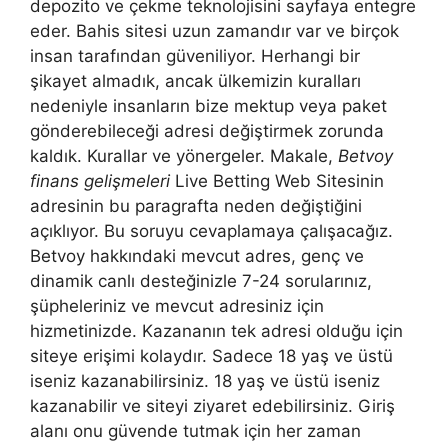
depozito ve çekme teknolojisini sayfaya entegre
eder. Bahis sitesi uzun zamandır var ve birçok
insan tarafından güveniliyor. Herhangi bir
şikayet almadık, ancak ülkemizin kuralları
nedeniyle insanların bize mektup veya paket
gönderebileceği adresi değiştirmek zorunda
kaldık. Kurallar ve yönergeler. Makale,
Betvoy
finans gelişmeleri
Live Betting Web Sitesinin
adresinin bu paragrafta neden değiştiğini
açıklıyor. Bu soruyu cevaplamaya çalışacağız.
Betvoy hakkındaki mevcut adres, genç ve
dinamik canlı desteğinizle 7-24 sorularınız,
şüpheleriniz ve mevcut adresiniz için
hizmetinizde. Kazananın tek adresi olduğu için
siteye erişimi kolaydır. Sadece 18 yaş ve üstü
iseniz kazanabilirsiniz. 18 yaş ve üstü iseniz
kazanabilir ve siteyi ziyaret edebilirsiniz. Giriş
alanı onu güvende tutmak için her zaman