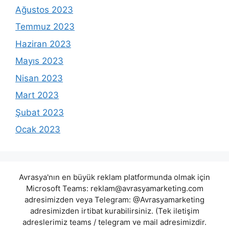
Ağustos 2023
Temmuz 2023
Haziran 2023
Mayıs 2023
Nisan 2023
Mart 2023
Şubat 2023
Ocak 2023
Avrasya'nın en büyük reklam platformunda olmak için
Microsoft Teams:
reklam@avrasyamarketing.com
adresimizden veya Telegram: @Avrasyamarketing
adresimizden irtibat kurabilirsiniz. (Tek iletişim
adreslerimiz teams / telegram ve mail adresimizdir.