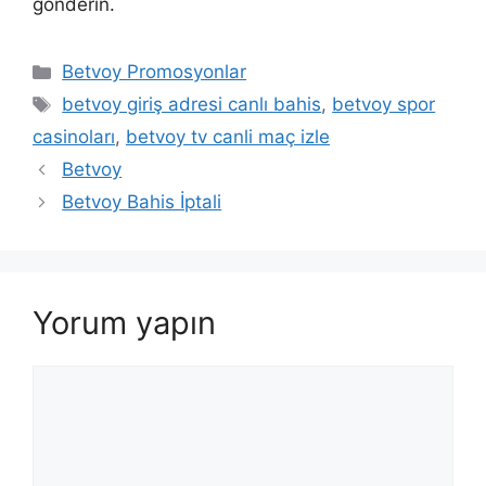
gönderin.
Kategoriler
Betvoy Promosyonlar
Etiketler
betvoy giriş adresi canlı bahis
,
betvoy spor
casinoları
,
betvoy tv canli maç izle
Betvoy
Betvoy Bahis İptali
Yorum yapın
Yorum