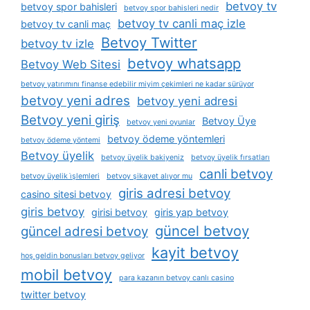
betvoy tv
betvoy spor bahisleri
betvoy spor bahisleri nedir
betvoy tv canli maç izle
betvoy tv canli maç
Betvoy Twitter
betvoy tv izle
betvoy whatsapp
Betvoy Web Sitesi
betvoy yatırımını finanse edebilir miyim çekimleri ne kadar sürüyor
betvoy yeni adres
betvoy yeni adresi
Betvoy yeni giriş
Betvoy Üye
betvoy yeni oyunlar
betvoy ödeme yöntemleri
betvoy ödeme yöntemi
Betvoy üyelik
betvoy üyelik bakiyeniz
betvoy üyelik fırsatları
canli betvoy
betvoy üyelik i̇şlemleri
betvoy şikayet alıyor mu
giris adresi betvoy
casino sitesi betvoy
giris betvoy
girisi betvoy
giris yap betvoy
güncel betvoy
güncel adresi betvoy
kayit betvoy
hoş geldin bonusları betvoy geliyor
mobil betvoy
para kazanın betvoy canlı casino
twitter betvoy