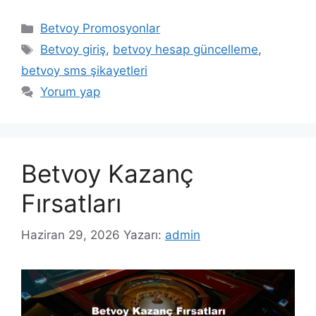
Kategoriler
Betvoy Promosyonlar
Etiketler
Betvoy giriş
,
betvoy hesap güncelleme
,
betvoy sms şikayetleri
Yorum yap
Betvoy Kazanç
Fırsatları
Haziran 29, 2026
Yazarı:
admin