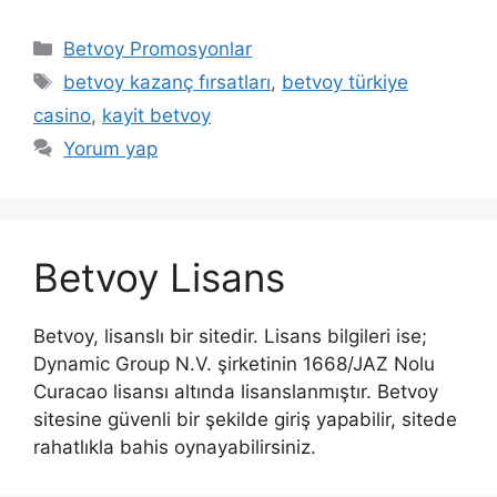
Kategoriler
Betvoy Promosyonlar
Etiketler
betvoy kazanç fırsatları
,
betvoy türkiye
casino
,
kayit betvoy
Yorum yap
Betvoy Lisans
Betvoy, lisanslı bir sitedir. Lisans bilgileri ise;
Dynamic Group N.V. şirketinin 1668/JAZ Nolu
Curacao lisansı altında lisanslanmıştır. Betvoy
sitesine güvenli bir şekilde giriş yapabilir, sitede
rahatlıkla bahis oynayabilirsiniz.