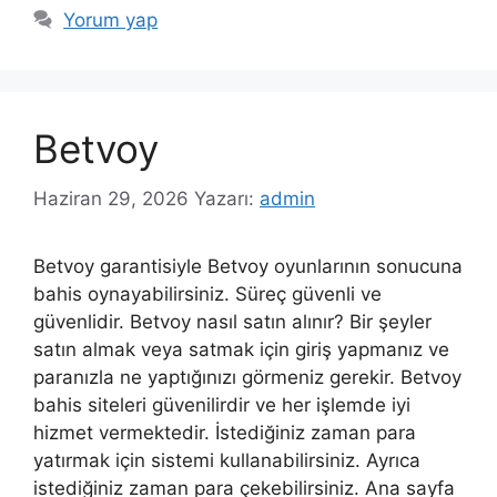
Yorum yap
Betvoy
Haziran 29, 2026
Yazarı:
admin
Betvoy garantisiyle Betvoy oyunlarının sonucuna
bahis oynayabilirsiniz. Süreç güvenli ve
güvenlidir. Betvoy nasıl satın alınır? Bir şeyler
satın almak veya satmak için giriş yapmanız ve
paranızla ne yaptığınızı görmeniz gerekir. Betvoy
bahis siteleri güvenilirdir ve her işlemde iyi
hizmet vermektedir. İstediğiniz zaman para
yatırmak için sistemi kullanabilirsiniz. Ayrıca
istediğiniz zaman para çekebilirsiniz. Ana sayfa