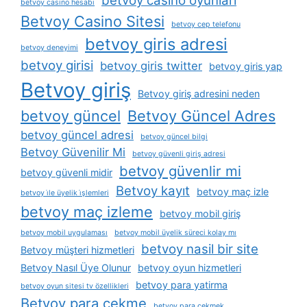
betvoy casino oyunları
betvoy casino hesabı
Betvoy Casino Sitesi
betvoy cep telefonu
betvoy giris adresi
betvoy deneyimi
betvoy girisi
betvoy giris twitter
betvoy giris yap
Betvoy giriş
Betvoy giriş adresini neden
betvoy güncel
Betvoy Güncel Adres
betvoy güncel adresi
betvoy güncel bilgi
Betvoy Güvenilir Mi
betvoy güvenli giriş adresi
betvoy güvenlir mi
betvoy güvenli midir
Betvoy kayıt
betvoy maç izle
betvoy i̇le üyelik i̇şlemleri
betvoy maç izleme
betvoy mobil giriş
betvoy mobil uygulaması
betvoy mobil üyelik süreci kolay mı
betvoy nasil bir site
Betvoy müşteri hizmetleri
Betvoy Nasıl Üye Olunur
betvoy oyun hizmetleri
betvoy para yatirma
betvoy oyun sitesi tv özellikleri
Betvoy para çekme
betvoy para çekmek