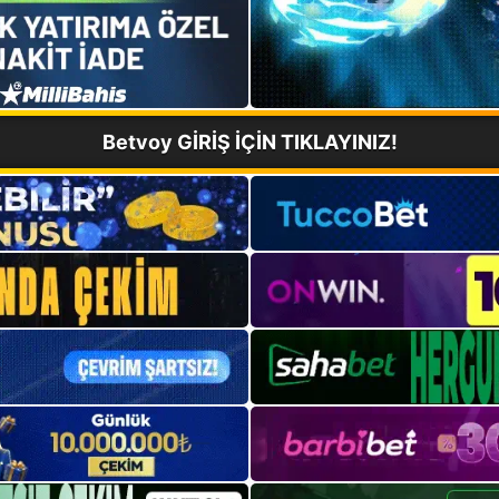
Betvoy GİRİŞ İÇİN TIKLAYINIZ!