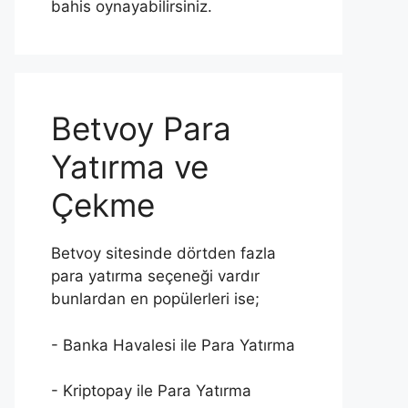
bahis oynayabilirsiniz.
Betvoy Para
Yatırma ve
Çekme
Betvoy sitesinde dörtden fazla
para yatırma seçeneği vardır
bunlardan en popülerleri ise;
- Banka Havalesi ile Para Yatırma
- Kriptopay ile Para Yatırma