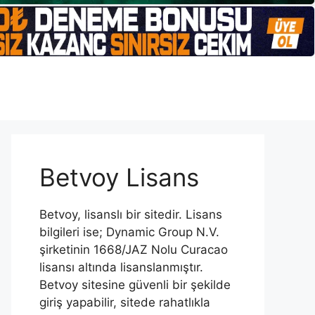
Betvoy Lisans
Betvoy, lisanslı bir sitedir. Lisans
bilgileri ise; Dynamic Group N.V.
şirketinin 1668/JAZ Nolu Curacao
lisansı altında lisanslanmıştır.
Betvoy sitesine güvenli bir şekilde
giriş yapabilir, sitede rahatlıkla