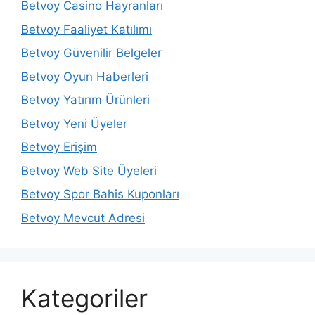
Betvoy Casino Hayranları
Betvoy Faaliyet Katılımı
Betvoy Güvenilir Belgeler
Betvoy Oyun Haberleri
Betvoy Yatırım Ürünleri
Betvoy Yeni Üyeler
Betvoy Erişim
Betvoy Web Site Üyeleri
Betvoy Spor Bahis Kuponları
Betvoy Mevcut Adresi
Kategoriler