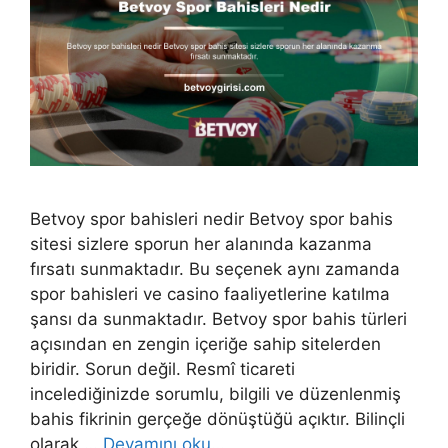
Betvoy spor bahisleri nedir Betvoy spor bahis
sitesi sizlere sporun her alanında kazanma
fırsatı sunmaktadır. Bu seçenek aynı zamanda
spor bahisleri ve casino faaliyetlerine katılma
şansı da sunmaktadır. Betvoy spor bahis türleri
açısından en zengin içeriğe sahip sitelerden
biridir. Sorun değil. Resmî ticareti
incelediğinizde sorumlu, bilgili ve düzenlenmiş
bahis fikrinin gerçeğe dönüştüğü açıktır. Bilinçli
olarak …
Devamını oku…