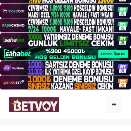
İçeriğe
atla
Menü