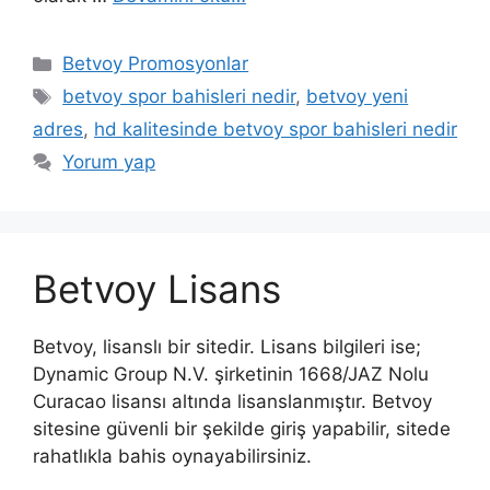
Kategoriler
Betvoy Promosyonlar
Etiketler
betvoy spor bahisleri nedir
,
betvoy yeni
adres
,
hd kalitesinde betvoy spor bahisleri nedir
Yorum yap
Betvoy Lisans
Betvoy, lisanslı bir sitedir. Lisans bilgileri ise;
Dynamic Group N.V. şirketinin 1668/JAZ Nolu
Curacao lisansı altında lisanslanmıştır. Betvoy
sitesine güvenli bir şekilde giriş yapabilir, sitede
rahatlıkla bahis oynayabilirsiniz.