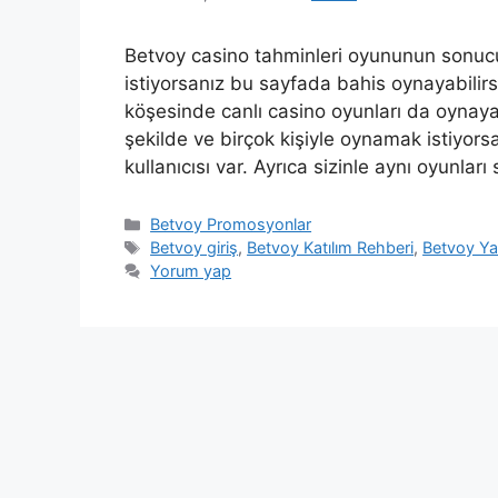
Betvoy casino tahminleri oyununun sonuc
istiyorsanız bu sayfada bahis oynayabilirsi
köşesinde canlı casino oyunları da oynayabil
şekilde ve birçok kişiyle oynamak istiyorsa
kullanıcısı var. Ayrıca sizinle aynı oyunla
Kategoriler
Betvoy Promosyonlar
Etiketler
Betvoy giriş
,
Betvoy Katılım Rehberi
,
Betvoy Yat
Yorum yap