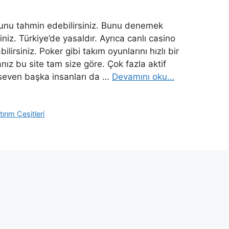
unu tahmin edebilirsiniz. Bunu denemek
niz. Türkiye’de yasaldır. Ayrıca canlı casino
irsiniz. Poker gibi takım oyunlarını hızlı bir
nız bu site tam size göre. Çok fazla aktif
rı seven başka insanları da …
Devamını oku…
ırım Çeşitleri