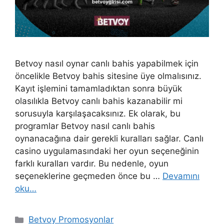
Betvoy nasıl oynar canlı bahis yapabilmek için
öncelikle Betvoy bahis sitesine üye olmalısınız.
Kayıt işlemini tamamladıktan sonra büyük
olasılıkla Betvoy canlı bahis kazanabilir mi
sorusuyla karşılaşacaksınız. Ek olarak, bu
programlar Betvoy nasıl canlı bahis
oynanacağına dair gerekli kuralları sağlar. Canlı
casino uygulamasındaki her oyun seçeneğinin
farklı kuralları vardır. Bu nedenle, oyun
seçeneklerine geçmeden önce bu …
Devamını
oku…
Kategoriler
Betvoy Promosyonlar