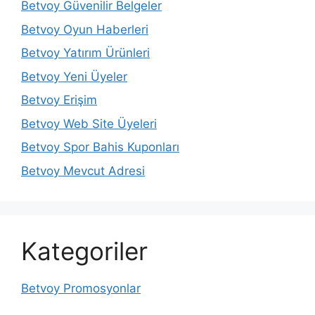
Betvoy Güvenilir Belgeler
Betvoy Oyun Haberleri
Betvoy Yatırım Ürünleri
Betvoy Yeni Üyeler
Betvoy Erişim
Betvoy Web Site Üyeleri
Betvoy Spor Bahis Kuponları
Betvoy Mevcut Adresi
Kategoriler
Betvoy Promosyonlar