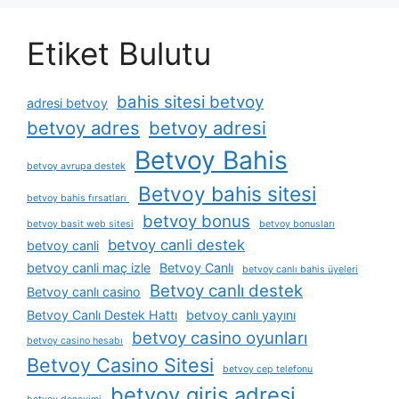
Etiket Bulutu
bahis sitesi betvoy
adresi betvoy
betvoy adres
betvoy adresi
Betvoy Bahis
betvoy avrupa destek
Betvoy bahis sitesi
betvoy bahis fırsatları ​​
betvoy bonus
betvoy basit web sitesi
betvoy bonusları
betvoy canli destek
betvoy canli
betvoy canli maç izle
Betvoy Canlı
betvoy canlı bahis üyeleri
Betvoy canlı destek
Betvoy canlı casino
Betvoy Canlı Destek Hattı
betvoy canlı yayını
betvoy casino oyunları
betvoy casino hesabı
Betvoy Casino Sitesi
betvoy cep telefonu
betvoy giris adresi