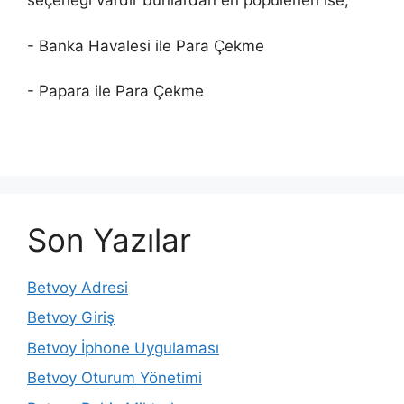
seçeneği vardır bunlardan en popülerleri ise;
- Banka Havalesi ile Para Çekme
- Papara ile Para Çekme
Son Yazılar
Betvoy Adresi
Betvoy Giriş
Betvoy İphone Uygulaması
Betvoy Oturum Yönetimi