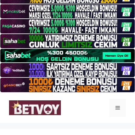
İçeriğe
atla
Menü