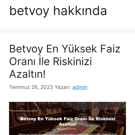
betvoy hakkında
Betvoy En Yüksek Faiz
Oranı İle Riskinizi
Azaltın!
Temmuz 26, 2023
Yazarı:
admin