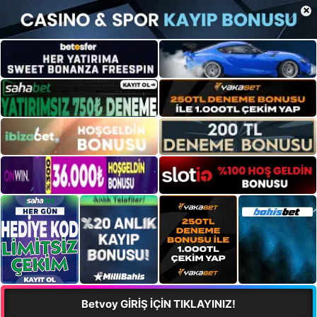
×
Betvoy GİRİŞ İÇİN TIKLAYINIZ!