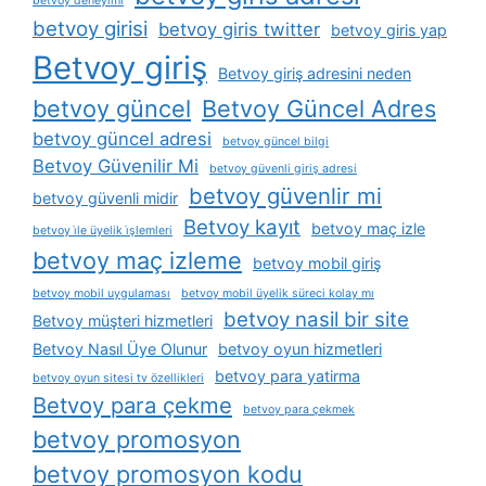
betvoy deneyimi
betvoy girisi
betvoy giris twitter
betvoy giris yap
Betvoy giriş
Betvoy giriş adresini neden
betvoy güncel
Betvoy Güncel Adres
betvoy güncel adresi
betvoy güncel bilgi
Betvoy Güvenilir Mi
betvoy güvenli giriş adresi
betvoy güvenlir mi
betvoy güvenli midir
Betvoy kayıt
betvoy maç izle
betvoy i̇le üyelik i̇şlemleri
betvoy maç izleme
betvoy mobil giriş
betvoy mobil uygulaması
betvoy mobil üyelik süreci kolay mı
betvoy nasil bir site
Betvoy müşteri hizmetleri
Betvoy Nasıl Üye Olunur
betvoy oyun hizmetleri
betvoy para yatirma
betvoy oyun sitesi tv özellikleri
Betvoy para çekme
betvoy para çekmek
betvoy promosyon
betvoy promosyon kodu