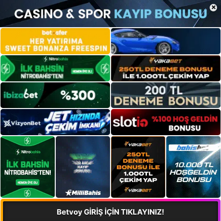
×
Betvoy GİRİŞ İÇİN TIKLAYINIZ!