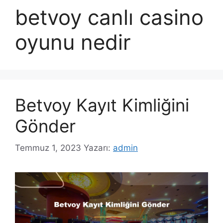
betvoy canlı casino
oyunu nedir
Betvoy Kayıt Kimliğini
Gönder
Temmuz 1, 2023
Yazarı:
admin