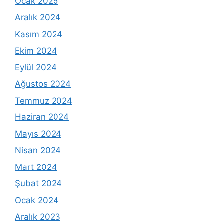
Ocak 2025
Aralık 2024
Kasım 2024
Ekim 2024
Eylül 2024
Ağustos 2024
Temmuz 2024
Haziran 2024
Mayıs 2024
Nisan 2024
Mart 2024
Şubat 2024
Ocak 2024
Aralık 2023