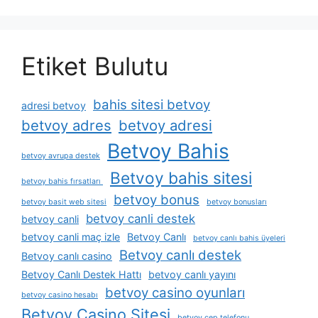
Etiket Bulutu
bahis sitesi betvoy
adresi betvoy
betvoy adres
betvoy adresi
Betvoy Bahis
betvoy avrupa destek
Betvoy bahis sitesi
betvoy bahis fırsatları ​​
betvoy bonus
betvoy basit web sitesi
betvoy bonusları
betvoy canli destek
betvoy canli
betvoy canli maç izle
Betvoy Canlı
betvoy canlı bahis üyeleri
Betvoy canlı destek
Betvoy canlı casino
Betvoy Canlı Destek Hattı
betvoy canlı yayını
betvoy casino oyunları
betvoy casino hesabı
Betvoy Casino Sitesi
betvoy cep telefonu