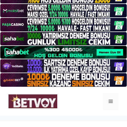
İçeriğe
atla
Menü