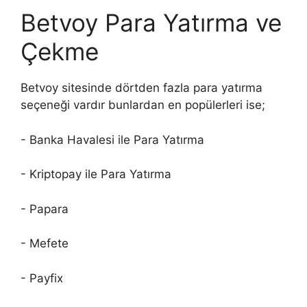
Betvoy Para Yatırma ve
Çekme
Betvoy sitesinde dörtden fazla para yatırma
seçeneği vardır bunlardan en popülerleri ise;
- Banka Havalesi ile Para Yatırma
- Kriptopay ile Para Yatırma
- Papara
- Mefete
- Payfix