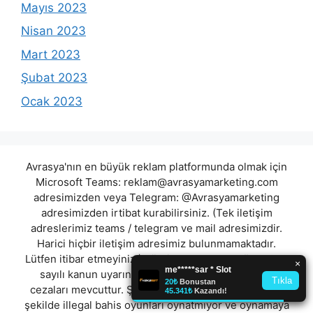
Mayıs 2023
Nisan 2023
Mart 2023
Şubat 2023
Ocak 2023
Avrasya'nın en büyük reklam platformunda olmak için
Microsoft Teams:
reklam@avrasyamarketing.com
adresimizden veya Telegram: @Avrasyamarketing
adresimizden irtibat kurabilirsiniz. (Tek iletişim
adreslerimiz teams / telegram ve mail adresimizdir.
Harici hiçbir iletişim adresimiz bulunmamaktadır.
Lütfen itibar etmeyiniz.) Türkiye yasalarına göre 7258
sayılı kanun uyarınca yasa dışı bahis oynamanın
cezaları mevcuttur. Şu an bulunduğunuz site hiç bir
şekilde illegal bahis oyunları oynatmıyor ve oynamaya