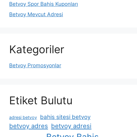
Betvoy Spor Bahis Kuponları
Betvoy Mevcut Adresi
Kategoriler
Betvoy Promosyonlar
Etiket Bulutu
bahis sitesi betvoy
adresi betvoy
betvoy adres
betvoy adresi
Betvoy Bahis