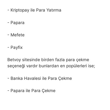
- Kriptopay ile Para Yatırma
- Papara
- Mefete
- Payfix
Betvoy sitesinde birden fazla para çekme
seçeneği vardır bunlardan en popülerleri ise;
- Banka Havalesi ile Para Çekme
- Papara ile Para Çekme