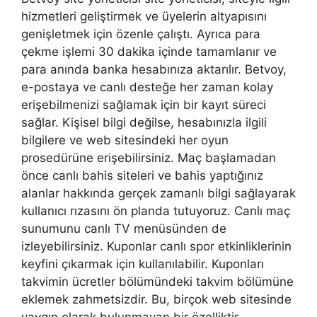
hizmetleri geliştirmek ve üyelerin altyapısını
genişletmek için özenle çalıştı. Ayrıca para
çekme işlemi 30 dakika içinde tamamlanır ve
para anında banka hesabınıza aktarılır. Betvoy,
e-postaya ve canlı desteğe her zaman kolay
erişebilmenizi sağlamak için bir kayıt süreci
sağlar. Kişisel bilgi değilse, hesabınızla ilgili
bilgilere ve web sitesindeki her oyun
prosedürüne erişebilirsiniz. Maç başlamadan
önce canlı bahis siteleri ve bahis yaptığınız
alanlar hakkında gerçek zamanlı bilgi sağlayarak
kullanıcı rızasını ön planda tutuyoruz. Canlı maç
sunumunu canlı TV menüsünden de
izleyebilirsiniz. Kuponlar canlı spor etkinliklerinin
keyfini çıkarmak için kullanılabilir. Kuponları
takvimin ücretler bölümündeki takvim bölümüne
eklemek zahmetsizdir. Bu, birçok web sitesinde