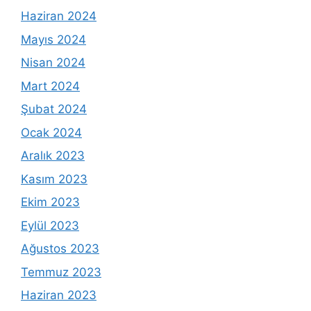
Haziran 2024
Mayıs 2024
Nisan 2024
Mart 2024
Şubat 2024
Ocak 2024
Aralık 2023
Kasım 2023
Ekim 2023
Eylül 2023
Ağustos 2023
Temmuz 2023
Haziran 2023