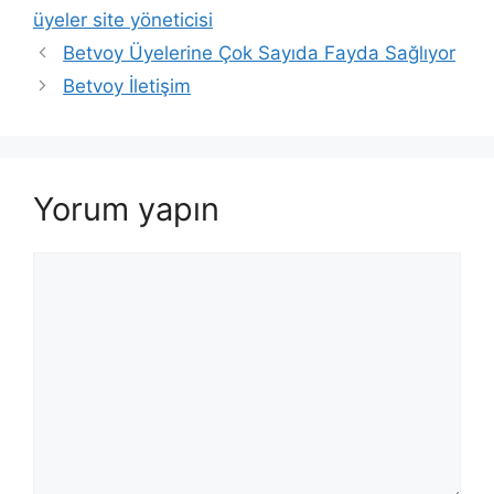
üyeler site yöneticisi
Betvoy Üyelerine Çok Sayıda Fayda Sağlıyor
Betvoy İletişim
Yorum yapın
Yorum