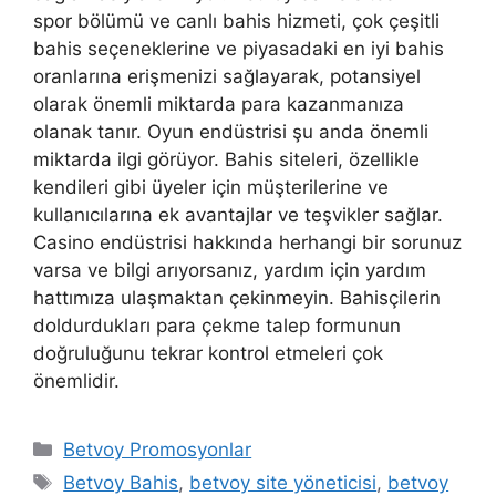
spor bölümü ve canlı bahis hizmeti, çok çeşitli
bahis seçeneklerine ve piyasadaki en iyi bahis
oranlarına erişmenizi sağlayarak, potansiyel
olarak önemli miktarda para kazanmanıza
olanak tanır. Oyun endüstrisi şu anda önemli
miktarda ilgi görüyor. Bahis siteleri, özellikle
kendileri gibi üyeler için müşterilerine ve
kullanıcılarına ek avantajlar ve teşvikler sağlar.
Casino endüstrisi hakkında herhangi bir sorunuz
varsa ve bilgi arıyorsanız, yardım için yardım
hattımıza ulaşmaktan çekinmeyin. Bahisçilerin
doldurdukları para çekme talep formunun
doğruluğunu tekrar kontrol etmeleri çok
önemlidir.
Kategoriler
Betvoy Promosyonlar
Etiketler
Betvoy Bahis
,
betvoy site yöneticisi
,
betvoy