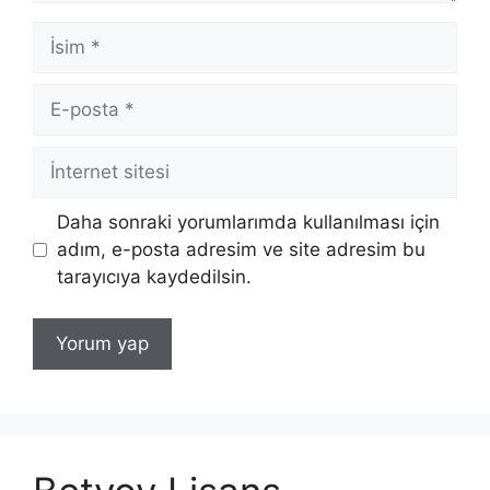
İsim
E-
posta
İnternet
sitesi
Daha sonraki yorumlarımda kullanılması için
adım, e-posta adresim ve site adresim bu
tarayıcıya kaydedilsin.