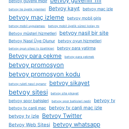
betvoy güvenlir mi
betvoy güvenli midir
Betvoy kayıt
betvoy maç izle
betvoy i̇le üyelik i̇şlemleri
betvoy maç izleme
betvoy mobil giriş
betvoy mobil uygulaması
betvoy mobil üyelik süreci kolay mı
betvoy nasil bir site
Betvoy müşteri hizmetleri
Betvoy Nasıl Üye Olunur
betvoy oyun hizmetleri
betvoy para yatirma
betvoy oyun sitesi tv özellikleri
Betvoy para çekme
betvoy para çekmek
betvoy promosyon
betvoy promosyon kodu
betvoy sikayet
betvoy ruleti nasıl oynanır
betvoy sitesi
betvoy site şikayet
betvoy tv
betvoy spor bahisleri
betvoy spor bahisleri nedir
betvoy tv canli maç izle
betvoy tv canli maç
Betvoy Twitter
betvoy tv izle
betvoy whatsapp
Betvoy Web Sitesi