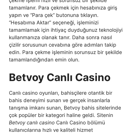
çekme işlemi hızlı ve sorunsuz bir şekilde
tamamlanır. Para çekmek için hesabınıza giriş
yapın ve “Para çek” butonuna tıklayın.
“Hesabıma Aktar” seçeneği, işleminizi
tamamlamak için ihtiyaç duyduğunuz teknolojiyi
kullanmanıza olanak tanır. Daha sonra nasıl
çizilir sorusunun cevabına göre adımları takip
edin. Para çekme işleminin sorunsuz bir şekilde
tamamlandığından emin olun.
Betvoy Canlı Casino
Canlı casino oyunları, bahisçilere otantik bir
bahis deneyimi sunan ve gerçek insanlarla
tanışma imkanı sunan, Betvoy bahis sitelerinde
çok popüler bir kategori haline geldi. Sitenin
Betvoy canlı casino
Canlı Casino bölümü
kullanıcılarına hızlı ve kaliteli hizmet