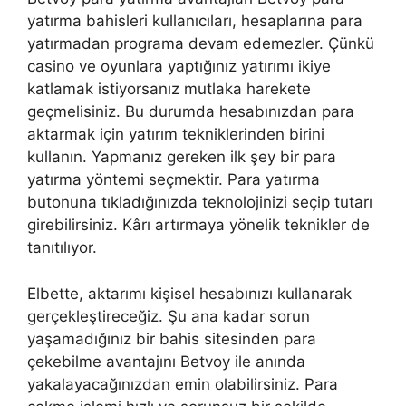
yatırma bahisleri kullanıcıları, hesaplarına para
yatırmadan programa devam edemezler. Çünkü
casino ve oyunlara yaptığınız yatırımı ikiye
katlamak istiyorsanız mutlaka harekete
geçmelisiniz. Bu durumda hesabınızdan para
aktarmak için yatırım tekniklerinden birini
kullanın. Yapmanız gereken ilk şey bir para
yatırma yöntemi seçmektir. Para yatırma
butonuna tıkladığınızda teknolojinizi seçip tutarı
girebilirsiniz. Kârı artırmaya yönelik teknikler de
tanıtılıyor.
Elbette, aktarımı kişisel hesabınızı kullanarak
gerçekleştireceğiz. Şu ana kadar sorun
yaşamadığınız bir bahis sitesinden para
çekebilme avantajını Betvoy ile anında
yakalayacağınızdan emin olabilirsiniz. Para