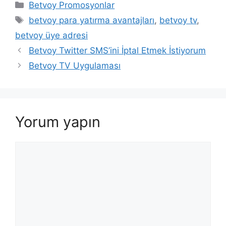
Kategoriler
Betvoy Promosyonlar
Etiketler
betvoy para yatırma avantajları
,
betvoy tv
,
betvoy üye adresi
Betvoy Twitter SMS’ini İptal Etmek İstiyorum
Betvoy TV Uygulaması
Yorum yapın
Yorum