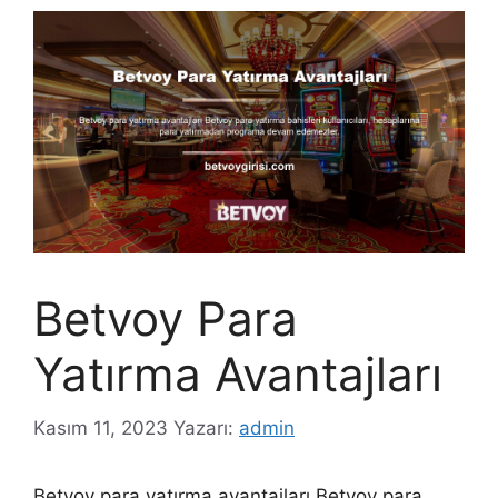
Betvoy Para
Yatırma Avantajları
Kasım 11, 2023
Yazarı:
admin
Betvoy para yatırma avantajları Betvoy para