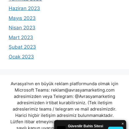
Haziran 2023
Mayıs 2023
Nisan 2023
Mart 2023
Şubat 2023
Ocak 2023
Avrasya'nın en büyük reklam platformunda olmak için
Microsoft Teams:
reklam@avrasyamarketing.com
adresimizden veya Telegram: @Avrasyamarketing
adresimizden irtibat kurabilirsiniz. (Tek iletişim
adreslerimiz teams / telegram ve mail adresimizdir.
Harici hiçbir iletişim adresimiz bulunmamaktadır.
Lütfen itibar etmeyiniz.) Türkiye yasalarına göre 7258
sayılı kanun uyarınca yasa dışı bahis oynamanın