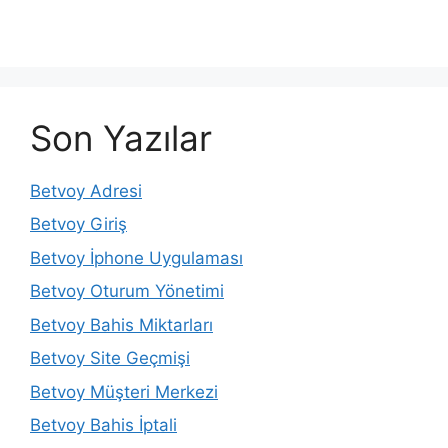
Son Yazılar
Betvoy Adresi
Betvoy Giriş
Betvoy İphone Uygulaması
Betvoy Oturum Yönetimi
Betvoy Bahis Miktarları
Betvoy Site Geçmişi
Betvoy Müşteri Merkezi
Betvoy Bahis İptali