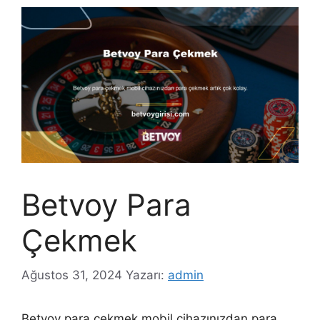
Betvoy Para
Çekmek
Ağustos 31, 2024
Yazarı:
admin
Betvoy para çekmek mobil cihazınızdan para