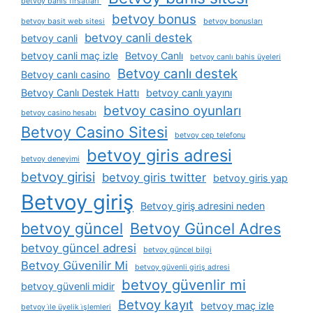
betvoy bahis fırsatları ​​
betvoy bonus
betvoy basit web sitesi
betvoy bonusları
betvoy canli destek
betvoy canli
betvoy canli maç izle
Betvoy Canlı
betvoy canlı bahis üyeleri
Betvoy canlı destek
Betvoy canlı casino
Betvoy Canlı Destek Hattı
betvoy canlı yayını
betvoy casino oyunları
betvoy casino hesabı
Betvoy Casino Sitesi
betvoy cep telefonu
betvoy giris adresi
betvoy deneyimi
betvoy girisi
betvoy giris twitter
betvoy giris yap
Betvoy giriş
Betvoy giriş adresini neden
betvoy güncel
Betvoy Güncel Adres
betvoy güncel adresi
betvoy güncel bilgi
Betvoy Güvenilir Mi
betvoy güvenli giriş adresi
betvoy güvenlir mi
betvoy güvenli midir
Betvoy kayıt
betvoy maç izle
betvoy i̇le üyelik i̇şlemleri