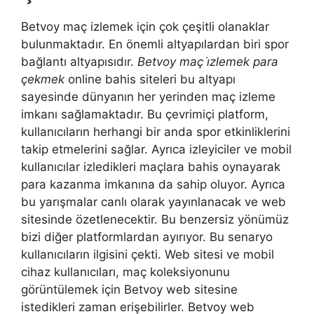
Betvoy maç izlemek için çok çeşitli olanaklar
bulunmaktadır. En önemli altyapılardan biri spor
bağlantı altyapısıdır.
Betvoy maç i̇zlemek para
çekmek
online bahis siteleri bu altyapı
sayesinde dünyanın her yerinden maç izleme
imkanı sağlamaktadır. Bu çevrimiçi platform,
kullanıcıların herhangi bir anda spor etkinliklerini
takip etmelerini sağlar. Ayrıca izleyiciler ve mobil
kullanıcılar izledikleri maçlara bahis oynayarak
para kazanma imkanına da sahip oluyor. Ayrıca
bu yarışmalar canlı olarak yayınlanacak ve web
sitesinde özetlenecektir. Bu benzersiz yönümüz
bizi diğer platformlardan ayırıyor. Bu senaryo
kullanıcıların ilgisini çekti. Web sitesi ve mobil
cihaz kullanıcıları, maç koleksiyonunu
görüntülemek için Betvoy web sitesine
istedikleri zaman erişebilirler. Betvoy web