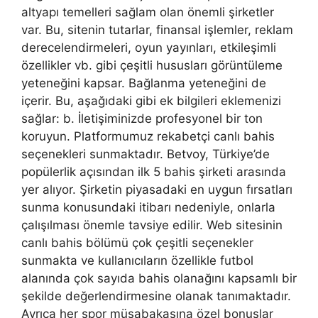
altyapı temelleri sağlam olan önemli şirketler
var. Bu, sitenin tutarlar, finansal işlemler, reklam
derecelendirmeleri, oyun yayınları, etkileşimli
özellikler vb. gibi çeşitli hususları görüntüleme
yeteneğini kapsar. Bağlanma yeteneğini de
içerir. Bu, aşağıdaki gibi ek bilgileri eklemenizi
sağlar: b. İletişiminizde profesyonel bir ton
koruyun. Platformumuz rekabetçi canlı bahis
seçenekleri sunmaktadır. Betvoy, Türkiye’de
popülerlik açısından ilk 5 bahis şirketi arasında
yer alıyor. Şirketin piyasadaki en uygun fırsatları
sunma konusundaki itibarı nedeniyle, onlarla
çalışılması önemle tavsiye edilir. Web sitesinin
canlı bahis bölümü çok çeşitli seçenekler
sunmakta ve kullanıcıların özellikle futbol
alanında çok sayıda bahis olanağını kapsamlı bir
şekilde değerlendirmesine olanak tanımaktadır.
Ayrıca her spor müsabakasına özel bonuslar