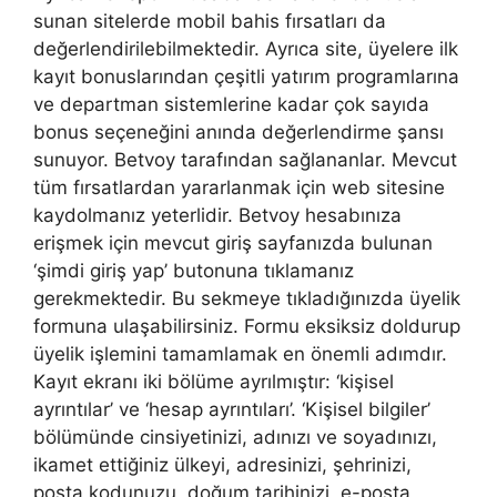
sunan sitelerde mobil bahis fırsatları da
değerlendirilebilmektedir. Ayrıca site, üyelere ilk
kayıt bonuslarından çeşitli yatırım programlarına
ve departman sistemlerine kadar çok sayıda
bonus seçeneğini anında değerlendirme şansı
sunuyor. Betvoy tarafından sağlananlar. Mevcut
tüm fırsatlardan yararlanmak için web sitesine
kaydolmanız yeterlidir. Betvoy hesabınıza
erişmek için mevcut giriş sayfanızda bulunan
‘şimdi giriş yap’ butonuna tıklamanız
gerekmektedir. Bu sekmeye tıkladığınızda üyelik
formuna ulaşabilirsiniz. Formu eksiksiz doldurup
üyelik işlemini tamamlamak en önemli adımdır.
Kayıt ekranı iki bölüme ayrılmıştır: ‘kişisel
ayrıntılar’ ve ‘hesap ayrıntıları’. ‘Kişisel bilgiler’
bölümünde cinsiyetinizi, adınızı ve soyadınızı,
ikamet ettiğiniz ülkeyi, adresinizi, şehrinizi,
posta kodunuzu, doğum tarihinizi, e-posta