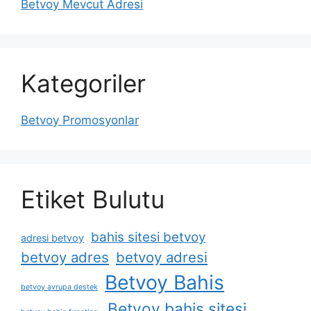
Betvoy Mevcut Adresi
Kategoriler
Betvoy Promosyonlar
Etiket Bulutu
bahis sitesi betvoy
adresi betvoy
betvoy adres
betvoy adresi
Betvoy Bahis
betvoy avrupa destek
Betvoy bahis sitesi