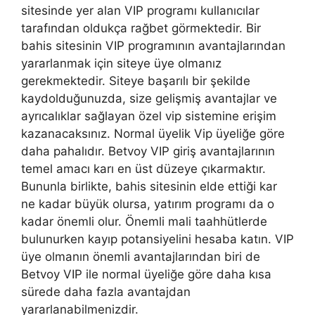
sitesinde yer alan VIP programı kullanıcılar
tarafından oldukça rağbet görmektedir. Bir
bahis sitesinin VIP programının avantajlarından
yararlanmak için siteye üye olmanız
gerekmektedir. Siteye başarılı bir şekilde
kaydolduğunuzda, size gelişmiş avantajlar ve
ayrıcalıklar sağlayan özel vip sistemine erişim
kazanacaksınız. Normal üyelik Vip üyeliğe göre
daha pahalıdır. Betvoy VIP giriş avantajlarının
temel amacı karı en üst düzeye çıkarmaktır.
Bununla birlikte, bahis sitesinin elde ettiği kar
ne kadar büyük olursa, yatırım programı da o
kadar önemli olur. Önemli mali taahhütlerde
bulunurken kayıp potansiyelini hesaba katın. VIP
üye olmanın önemli avantajlarından biri de
Betvoy VIP ile normal üyeliğe göre daha kısa
sürede daha fazla avantajdan
yararlanabilmenizdir.