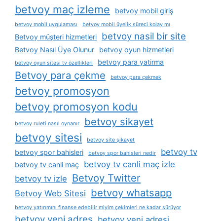
betvoy maç izleme
betvoy mobil giriş
betvoy mobil uygulaması
betvoy mobil üyelik süreci kolay mı
betvoy nasil bir site
Betvoy müşteri hizmetleri
Betvoy Nasıl Üye Olunur
betvoy oyun hizmetleri
betvoy para yatirma
betvoy oyun sitesi tv özellikleri
Betvoy para çekme
betvoy para çekmek
betvoy promosyon
betvoy promosyon kodu
betvoy sikayet
betvoy ruleti nasıl oynanır
betvoy sitesi
betvoy site şikayet
betvoy tv
betvoy spor bahisleri
betvoy spor bahisleri nedir
betvoy tv canli maç izle
betvoy tv canli maç
Betvoy Twitter
betvoy tv izle
betvoy whatsapp
Betvoy Web Sitesi
betvoy yatırımını finanse edebilir miyim çekimleri ne kadar sürüyor
betvoy yeni adres
betvoy yeni adresi