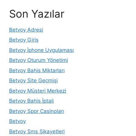
Son Yazılar
Betvoy Adresi
Betvoy Giriş
Betvoy İphone Uygulaması
Betvoy Oturum Yönetimi
Betvoy Bahis Miktarları
Betvoy Site Geçmişi
Betvoy Müşteri Merkezi
Betvoy Bahis İptali
Betvoy Spor Casinoları
Betvoy
Betvoy Sms Şikayetleri