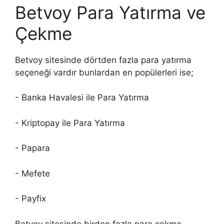
Betvoy Para Yatırma ve
Çekme
Betvoy sitesinde dörtden fazla para yatırma
seçeneği vardır bunlardan en popülerleri ise;
- Banka Havalesi ile Para Yatırma
- Kriptopay ile Para Yatırma
- Papara
- Mefete
- Payfix
Betvoy sitesinde birden fazla para çekme