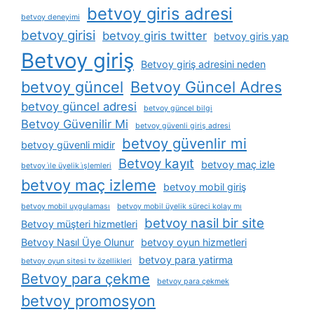
betvoy giris adresi
betvoy deneyimi
betvoy girisi
betvoy giris twitter
betvoy giris yap
Betvoy giriş
Betvoy giriş adresini neden
betvoy güncel
Betvoy Güncel Adres
betvoy güncel adresi
betvoy güncel bilgi
Betvoy Güvenilir Mi
betvoy güvenli giriş adresi
betvoy güvenlir mi
betvoy güvenli midir
Betvoy kayıt
betvoy maç izle
betvoy i̇le üyelik i̇şlemleri
betvoy maç izleme
betvoy mobil giriş
betvoy mobil uygulaması
betvoy mobil üyelik süreci kolay mı
betvoy nasil bir site
Betvoy müşteri hizmetleri
Betvoy Nasıl Üye Olunur
betvoy oyun hizmetleri
betvoy para yatirma
betvoy oyun sitesi tv özellikleri
Betvoy para çekme
betvoy para çekmek
betvoy promosyon