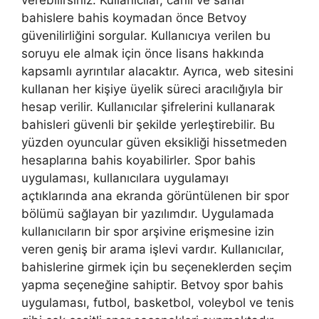
verebilirsiniz. Kullanıcılar, canlı ve sanal
bahislere bahis koymadan önce Betvoy
güvenilirliğini sorgular. Kullanıcıya verilen bu
soruyu ele almak için önce lisans hakkında
kapsamlı ayrıntılar alacaktır. Ayrıca, web sitesini
kullanan her kişiye üyelik süreci aracılığıyla bir
hesap verilir. Kullanıcılar şifrelerini kullanarak
bahisleri güvenli bir şekilde yerleştirebilir. Bu
yüzden oyuncular güven eksikliği hissetmeden
hesaplarına bahis koyabilirler. Spor bahis
uygulaması, kullanıcılara uygulamayı
açtıklarında ana ekranda görüntülenen bir spor
bölümü sağlayan bir yazılımdır. Uygulamada
kullanıcıların bir spor arşivine erişmesine izin
veren geniş bir arama işlevi vardır. Kullanıcılar,
bahislerine girmek için bu seçeneklerden seçim
yapma seçeneğine sahiptir. Betvoy spor bahis
uygulaması, futbol, ​​basketbol, ​​voleybol ve tenis