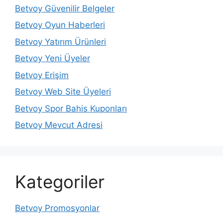
Betvoy Güvenilir Belgeler
Betvoy Oyun Haberleri
Betvoy Yatırım Ürünleri
Betvoy Yeni Üyeler
Betvoy Erişim
Betvoy Web Site Üyeleri
Betvoy Spor Bahis Kuponları
Betvoy Mevcut Adresi
Kategoriler
Betvoy Promosyonlar