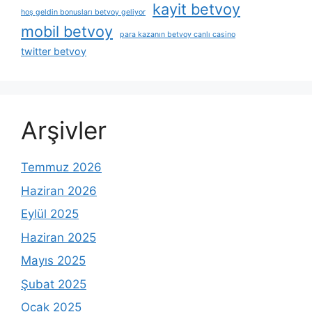
kayit betvoy
hoş geldin bonusları betvoy geliyor
mobil betvoy
para kazanın betvoy canlı casino
twitter betvoy
Arşivler
Temmuz 2026
Haziran 2026
Eylül 2025
Haziran 2025
Mayıs 2025
Şubat 2025
Ocak 2025