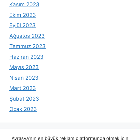
Kasım 2023
Ekim 2023
Eylül 2023
Ağustos 2023
Temmuz 2023
Haziran 2023
Mayıs 2023
Nisan 2023
Mart 2023
Şubat 2023
Ocak 2023
Avrasya'nın en büyük reklam platformunda olmak için