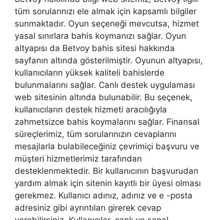
tüm sorularınızı ele almak için kapsamlı bilgiler
sunmaktadır. Oyun seçeneği mevcutsa, hizmet
yasal sınırlara bahis koymanızı sağlar. Oyun
altyapısı da Betvoy bahis sitesi hakkında
sayfanın altında gösterilmiştir. Oyunun altyapısı,
kullanıcıların yüksek kaliteli bahislerde
bulunmalarını sağlar. Canlı destek uygulaması
web sitesinin altında bulunabilir. Bu seçenek,
kullanıcıların destek hizmeti aracılığıyla
zahmetsizce bahis koymalarını sağlar. Finansal
süreçlerimiz, tüm sorularınızın cevaplarını
mesajlarla bulabileceğiniz çevrimiçi başvuru ve
müşteri hizmetlerimiz tarafından
desteklenmektedir. Bir kullanıcının başvurudan
yardım almak için sitenin kayıtlı bir üyesi olması
gerekmez. Kullanıcı adınız, adınız ve e -posta
adresiniz gibi ayrıntıları girerek cevap