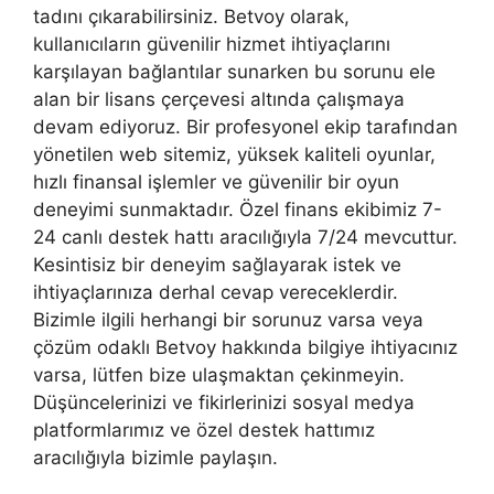
tadını çıkarabilirsiniz. Betvoy olarak,
kullanıcıların güvenilir hizmet ihtiyaçlarını
karşılayan bağlantılar sunarken bu sorunu ele
alan bir lisans çerçevesi altında çalışmaya
devam ediyoruz. Bir profesyonel ekip tarafından
yönetilen web sitemiz, yüksek kaliteli oyunlar,
hızlı finansal işlemler ve güvenilir bir oyun
deneyimi sunmaktadır. Özel finans ekibimiz 7-
24 canlı destek hattı aracılığıyla 7/24 mevcuttur.
Kesintisiz bir deneyim sağlayarak istek ve
ihtiyaçlarınıza derhal cevap vereceklerdir.
Bizimle ilgili herhangi bir sorunuz varsa veya
çözüm odaklı Betvoy hakkında bilgiye ihtiyacınız
varsa, lütfen bize ulaşmaktan çekinmeyin.
Düşüncelerinizi ve fikirlerinizi sosyal medya
platformlarımız ve özel destek hattımız
aracılığıyla bizimle paylaşın.