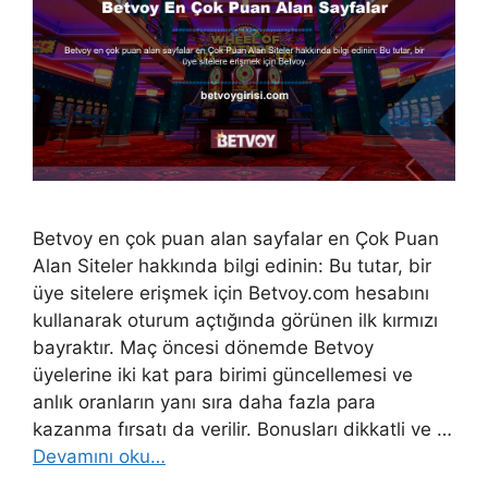
Betvoy en çok puan alan sayfalar en Çok Puan
Alan Siteler hakkında bilgi edinin: Bu tutar, bir
üye sitelere erişmek için Betvoy.com hesabını
kullanarak oturum açtığında görünen ilk kırmızı
bayraktır. Maç öncesi dönemde Betvoy
üyelerine iki kat para birimi güncellemesi ve
anlık oranların yanı sıra daha fazla para
kazanma fırsatı da verilir. Bonusları dikkatli ve …
Devamını oku…