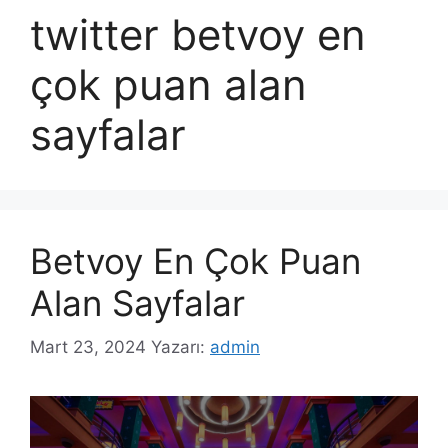
twitter betvoy en
çok puan alan
sayfalar
Betvoy En Çok Puan
Alan Sayfalar
Mart 23, 2024
Yazarı:
admin