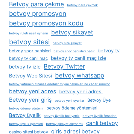
Betvoy para çekme
betvoy para çekmek
betvoy promosyon
betvoy promosyon kodu
betvoy sikayet
betvoy ruleti nasıl oynanır
betvoy sitesi
betvoy site şikayet
betvoy tv
betvoy spor bahisleri
betvoy spor bahisleri nedir
betvoy tv canli maç izle
betvoy tv canli maç
Betvoy Twitter
betvoy tv izle
betvoy whatsapp
Betvoy Web Sitesi
betvoy yatırımını finanse edebilir miyim çekimleri ne kadar sürüyor
betvoy yeni adres
betvoy yeni adresi
Betvoy yeni giriş
Betvoy Üye
betvoy yeni oyunlar
betvoy ödeme yöntemleri
betvoy ödeme yöntemi
Betvoy üyelik
betvoy üyelik bakiyeniz
betvoy üyelik fırsatları
canli betvoy
betvoy üyelik i̇şlemleri
betvoy şikayet alıyor mu
giris adresi betvoy
casino sitesi betvoy