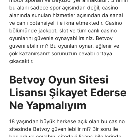
motor sporları ve beyzbol yer almaktadır. Sitenin
bu alanı sadece spor açısından değil, casino
alanında sunulan hizmetler açısından da sanal
ve canlı potansiyeli ile ikna etmektedir. Casino
bölümünde jackpot, slot ve tüm canlı casino
oyunlarını güvenle oynayabilirsiniz. Betvoy
güvenilebilir mi? Bu oyunları oynar, eğlenir ve
çok kazanırsanız sorunuzun cevabı ortaya
çıkacaktır.
Betvoy Oyun Sitesi
Lisansı Şikayet Ederse
Ne Yapmalıyım
18 yaşından büyük herkese açık olan bu casino
sitesinde Betvoy güvenilebilir mi? Bir soru ile
başladı ve cevabını sitedeki lisans bilgilerinde