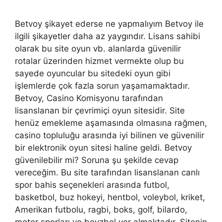
Betvoy şikayet ederse ne yapmalıyım Betvoy ile
ilgili şikayetler daha az yaygındır. Lisans sahibi
olarak bu site oyun vb. alanlarda güvenilir
rotalar üzerinden hizmet vermekte olup bu
sayede oyuncular bu sitedeki oyun gibi
işlemlerde çok fazla sorun yaşamamaktadır.
Betvoy, Casino Komisyonu tarafından
lisanslanan bir çevrimiçi oyun sitesidir. Site
henüz emekleme aşamasında olmasına rağmen,
casino topluluğu arasında iyi bilinen ve güvenilir
bir elektronik oyun sitesi haline geldi. Betvoy
güvenilebilir mi? Soruna şu şekilde cevap
vereceğim. Bu site tarafından lisanslanan canlı
spor bahis seçenekleri arasında futbol, ​​
basketbol, ​​buz hokeyi, hentbol, ​​voleybol, kriket,
Amerikan futbolu, ragbi, boks, golf, bilardo,