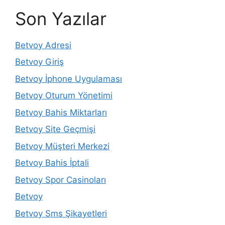
Son Yazılar
Betvoy Adresi
Betvoy Giriş
Betvoy İphone Uygulaması
Betvoy Oturum Yönetimi
Betvoy Bahis Miktarları
Betvoy Site Geçmişi
Betvoy Müşteri Merkezi
Betvoy Bahis İptali
Betvoy Spor Casinoları
Betvoy
Betvoy Sms Şikayetleri