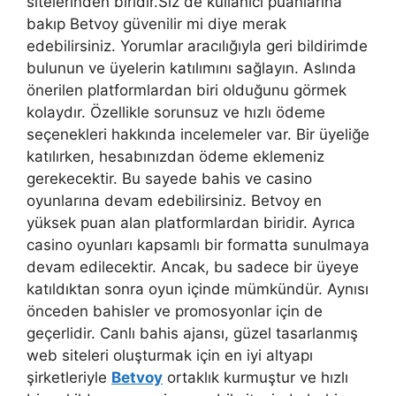
sitelerinden biridir.Siz de kullanıcı puanlarına
bakıp Betvoy güvenilir mi diye merak
edebilirsiniz. Yorumlar aracılığıyla geri bildirimde
bulunun ve üyelerin katılımını sağlayın. Aslında
önerilen platformlardan biri olduğunu görmek
kolaydır. Özellikle sorunsuz ve hızlı ödeme
seçenekleri hakkında incelemeler var. Bir üyeliğe
katılırken, hesabınızdan ödeme eklemeniz
gerekecektir. Bu sayede bahis ve casino
oyunlarına devam edebilirsiniz. Betvoy en
yüksek puan alan platformlardan biridir. Ayrıca
casino oyunları kapsamlı bir formatta sunulmaya
devam edilecektir. Ancak, bu sadece bir üyeye
katıldıktan sonra oyun içinde mümkündür. Aynısı
önceden bahisler ve promosyonlar için de
geçerlidir. Canlı bahis ajansı, güzel tasarlanmış
web siteleri oluşturmak için en iyi altyapı
şirketleriyle
Betvoy
ortaklık kurmuştur ve hızlı