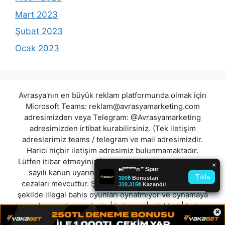
Mart 2023
Şubat 2023
Ocak 2023
Avrasya'nın en büyük reklam platformunda olmak için
Microsoft Teams:
reklam@avrasyamarketing.com
adresimizden veya Telegram: @Avrasyamarketing
adresimizden irtibat kurabilirsiniz. (Tek iletişim
adreslerimiz teams / telegram ve mail adresimizdir.
Harici hiçbir iletişim adresimiz bulunmamaktadır.
Lütfen itibar etmeyiniz.) Türkiye yasalarına göre 7258
sayılı kanun uyarınca yasa dışı bahis oynamanın
cezaları mevcuttur. Şu an bulunduğunuz site hiç bir
şekilde illegal bahis oyunları oynatmıyor ve oynamaya
aracı olmuyordur.
cashwin
|
betgram
|
odakbet
|
betves
×
|
ntvsporbet
|
bettogg
|
mercurecasino
|
pekinbet