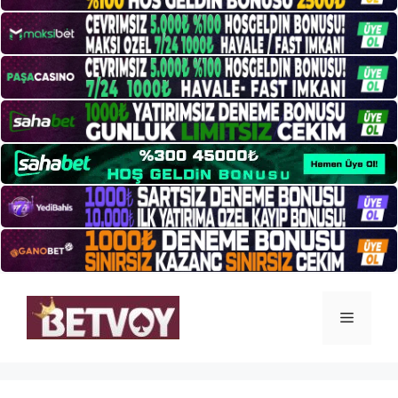
İçeriğe
atla
Menü